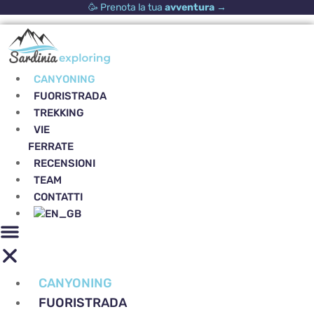
Vai
🥳 Prenota la tua
avventura
→
al
contenuto
CANYONING
FUORISTRADA
TREKKING
VIE
FERRATE
RECENSIONI
TEAM
CONTATTI
CANYONING
FUORISTRADA