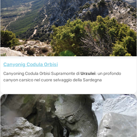
Canyonig Codula Orbisi
Canyoning Codula Orbisi Supramonte di
Urzulei
: un profondo
canyon carsico nel cuore selvaggio della Sardegna