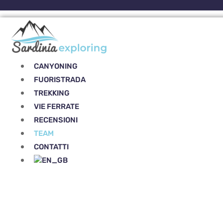
Vai
al
contenuto
CANYONING
FUORISTRADA
TREKKING
VIE FERRATE
RECENSIONI
TEAM
CONTATTI