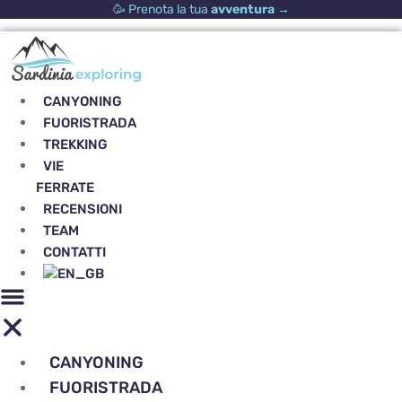
Vai
🥳 Prenota la tua
avventura
→
al
contenuto
CANYONING
FUORISTRADA
TREKKING
VIE
FERRATE
RECENSIONI
TEAM
CONTATTI
CANYONING
FUORISTRADA