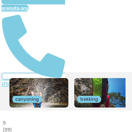
prenota ora
chiama ora
canyoning
trekking
5
(
39
)