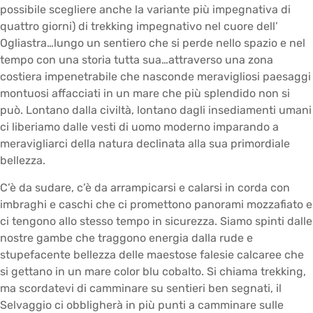
possibile scegliere anche la variante più impegnativa di
quattro giorni) di trekking impegnativo nel cuore dell’
Ogliastra…lungo un sentiero che si perde nello spazio e nel
tempo con una storia tutta sua…attraverso una zona
costiera impenetrabile che nasconde meravigliosi paesaggi
montuosi affacciati in un mare che più splendido non si
può. Lontano dalla civiltà, lontano dagli insediamenti umani
ci liberiamo dalle vesti di uomo moderno imparando a
meravigliarci della natura declinata alla sua primordiale
bellezza.
C’è da sudare, c’è da arrampicarsi e calarsi in corda con
imbraghi e caschi che ci promettono panorami mozzafiato e
ci tengono allo stesso tempo in sicurezza. Siamo spinti dalle
nostre gambe che traggono energia dalla rude e
stupefacente bellezza delle maestose falesie calcaree che
si gettano in un mare color blu cobalto. Si chiama trekking,
ma scordatevi di camminare su sentieri ben segnati, il
Selvaggio ci obbligherà in più punti a camminare sulle